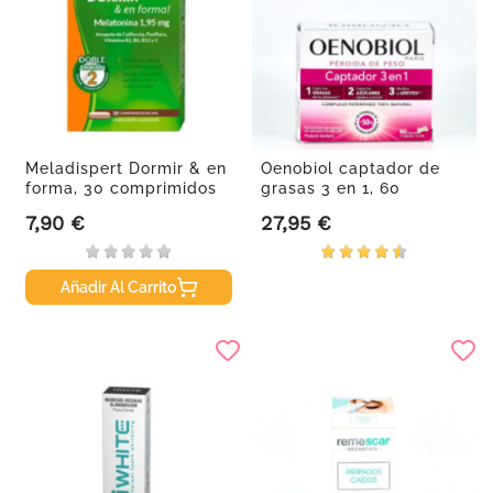
Meladispert Dormir & en
Oenobiol captador de
forma, 30 comprimidos
grasas 3 en 1, 60
cápsulas
7,90 €
27,95 €
Precio
Precio
Añadir Al Carrito