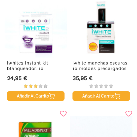
Iwhite2 Instant kit
iwhite manchas oscuras,
blanqueador. 10
10 moldes precargados.
moldes...
24,95 €
35,95 €
Precio
Precio
Añadir Al Carrito
Añadir Al Carrito