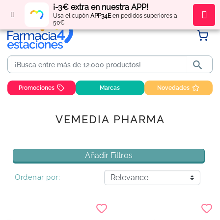
¡-3€ extra en nuestra APP!
Regístrate
y obtén
puntos
por tus compras
Usa el cupón
APP34E
en pedidos superiores a
50€

Promociones
Marcas
Novedades
VEMEDIA PHARMA
Añadir Filtros
Ordenar por: