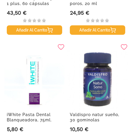
1 plus, 60 cápsulas
poros, 20 ml
43,50 €
24,95 €
Precio
Precio
Añadir Al Carrito
Añadir Al Carrito
iWhite Pasta Dental
Valdispro natur sueño,
Blanqueadora, 75ml.
30 gominolas
5,80 €
10,50 €
Precio
Precio