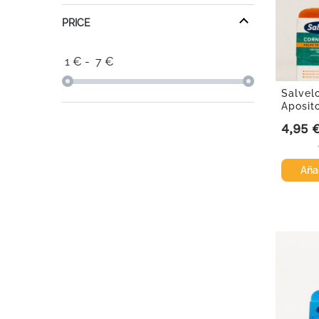
PRICE
1
€
-
7
€
Salvel
Aposit
19mm, 
4,95 
Precio
Añad