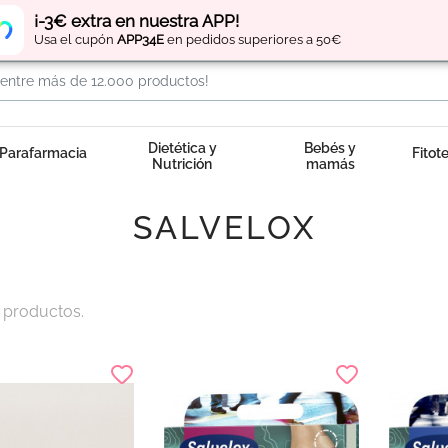
Regístrate
y obtén
puntos
por tus compras
¡-3€ extra en nuestra APP!
Usa el cupón
APP34E
en pedidos superiores a 50€
Dietética y
Bebés y
Parafarmacia
Fitot
Nutrición
mamás
SALVELOX
 productos.