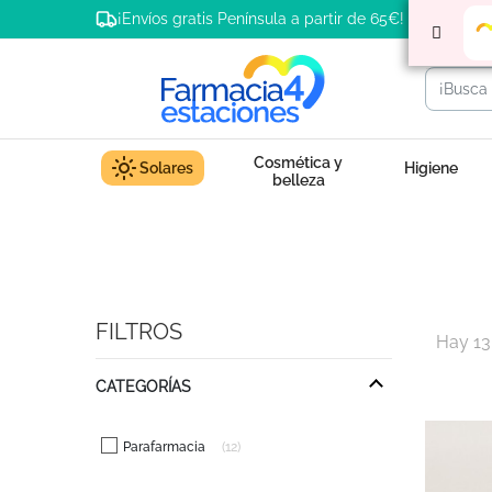
¡Envíos gratis Península a partir de 65€!
Cosmética y
Solares
Higiene
belleza
FILTROS
Hay 13
CATEGORÍAS
Parafarmacia
12