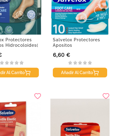
ox Protectores
Salvelox Protectores
os Hidrocoloides(
Apositos
Hidrocoloides...
€
6,60 €
Precio
dir Al Carrito
Añadir Al Carrito