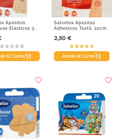
ox Apósitos
Salvelox Apositos
os Elásticos 3...
Adhesivos Textil, 10cm
x 6cm.
€
2,50 €
Precio
dir Al Carrito
Añadir Al Carrito