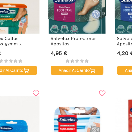
ox Callos
Salvelox Protectores
Salvel
os 57mm x
Apositos
Aposit
10Uds.
Hidrocoloides...
21...
€
4,95 €
4,20 
Precio
Precio
ir Al Carrito
Añadir Al Carrito
Aña