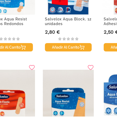
ox Aqua Resist
Salvelox Aqua Block, 12
Salvel
os Redondos
unidades
Adhesiv
2,80 €
2,50 
Precio
Precio
ir Al Carrito
Añadir Al Carrito
Aña