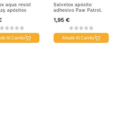
ox aqua resist
Salvelox apósito
, 25 apósitos
adhesivo Paw Patrol,
20...
€
1,95 €
Precio
dir Al Carrito
Añadir Al Carrito