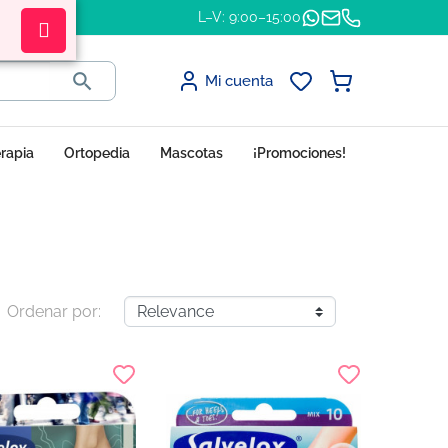
L–V: 9:00–15:00

Mi cuenta
erapia
Ortopedia
Mascotas
¡Promociones!
Ordenar por: