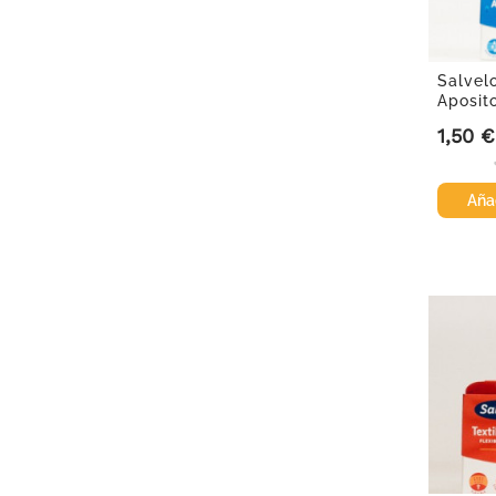
Salvel
Aposit
1,50 €
Precio
Añad