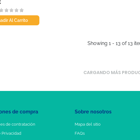
€
adir Al Carrito
Showing 1 - 13 of 13 it
CARGANDO MÁS PRODU
ones de compra
Sobre nosotros
es de contratación
Mapa del sitio
e Privacidad
FAQs