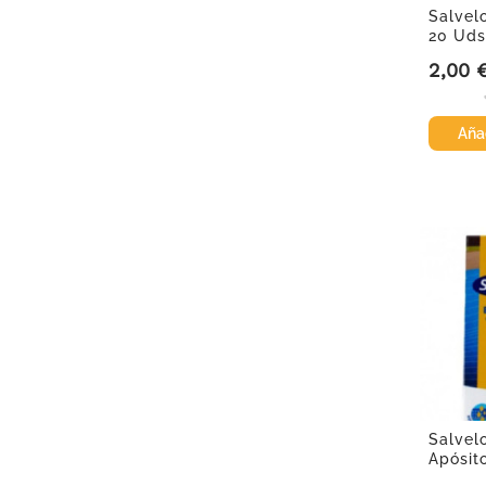
Salvelo
20 Uds
2,00 
Precio
Añad
Salvel
Apósito