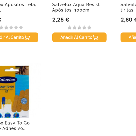
x Apósitos Tela,
Salvelox Aqua Resist
Salvel
.
Apósitos, 100cm.
tiritas
€
2,25 €
2,60 
Precio
Precio
ir Al Carrito
Añadir Al Carrito
Aña
ox Easy To Go
 Adhesivo...