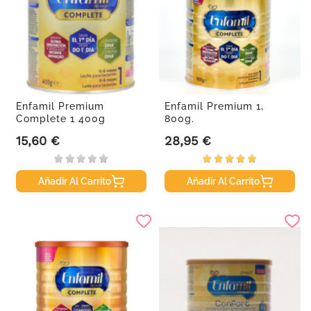
Enfamil Premium
Enfamil Premium 1,
Complete 1 400g
800g.
15,60 €
28,95 €
Precio
Precio
Añadir Al Carrito
Añadir Al Carrito