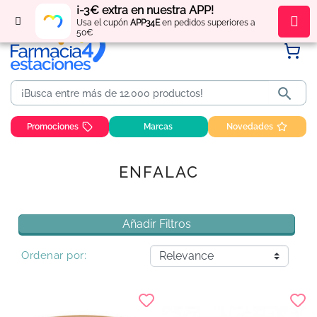
¡-3€ extra en nuestra APP!
Regístrate
y obtén
puntos
por tus compras
Usa el cupón
APP34E
en pedidos superiores a
50€

Promociones
Marcas
Novedades
ENFALAC
Añadir Filtros
Ordenar por: