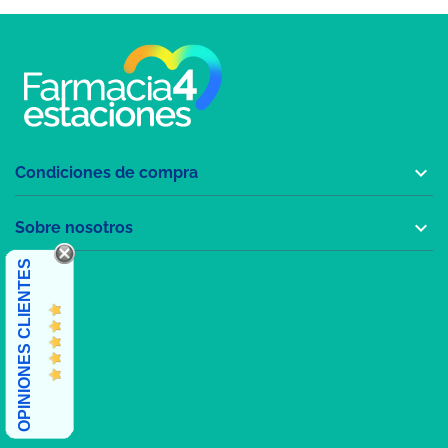

Condiciones de compra

Sobre nosotros
OPINIONES CLIENTES