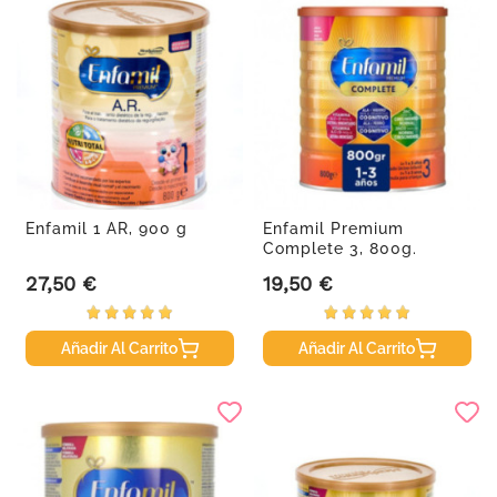
Enfamil 1 AR, 900 g
Enfamil Premium
Complete 3, 800g.
27,50 €
19,50 €
Precio
Precio
Añadir Al Carrito
Añadir Al Carrito