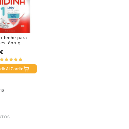
 1 leche para
tes, 800 g
 €
dir Al Carrito
ms
CTOS