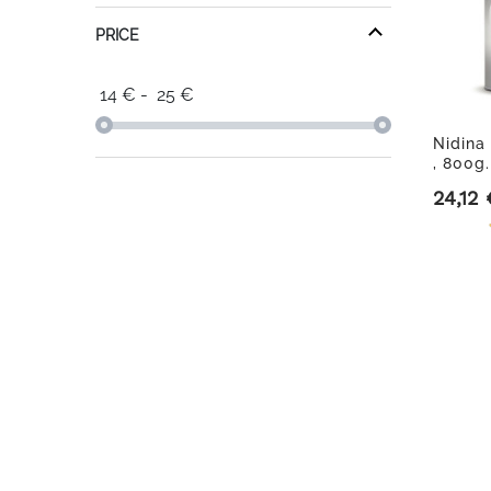
PRICE
14
€
-
25
€
Nidina 
, 800g.
24,12 
Precio