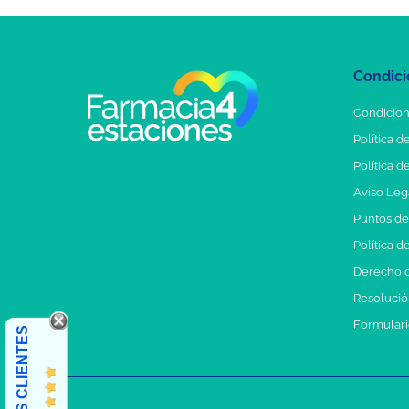
Condici
Condicion
Política d
Política d
Aviso Leg
Puntos d
Política d
Derecho d
Resolución
Formulari
OPINIONES CLIENTES