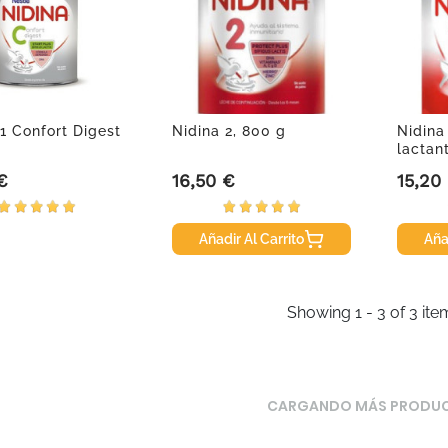
1 Confort Digest
Nidina 2, 800 g
Nidina
lactan
€
16,50 €
15,20
Precio
Precio
Añadir Al Carrito
Aña
Showing 1 - 3 of 3 ite
CARGANDO MÁS PRODU