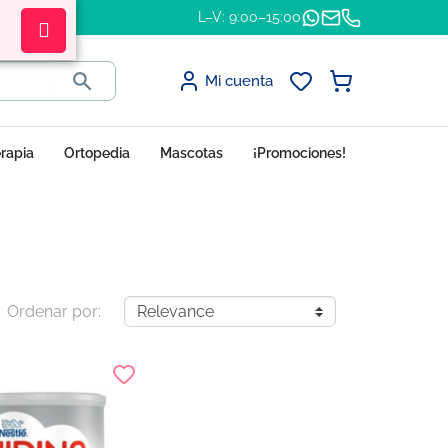
L–V: 9:00–15:00

Mi cuenta
erapia
Ortopedia
Mascotas
¡Promociones!
Ordenar por: