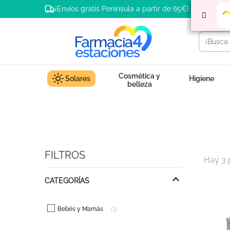
¡Envíos gratis Península a partir de 65€!
Cosmética y
Solares
Higiene
belleza
FILTROS
Hay 3 
CATEGORÍAS
Bebés y Mamás
3