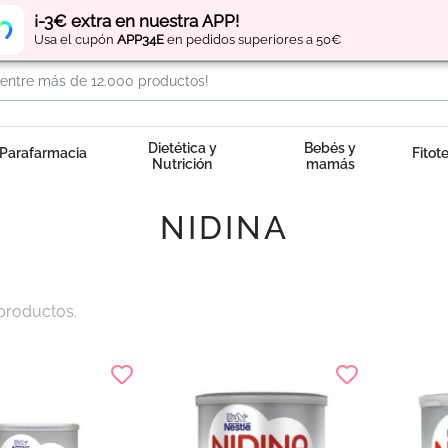
Regístrate
y obtén
puntos
por tus compras
¡-3€ extra en nuestra APP!
Usa el cupón
APP34E
en pedidos superiores a 50€
Dietética y
Bebés y
Parafarmacia
Fitot
Nutrición
mamás
NIDINA
productos.