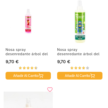
Nosa spray
Nosa spray
desenredante árbol del
desenredante árbol del
té rosa, 250ml.
té verde, 250ml.
9,70 €
9,70 €
Precio
Precio
Añadir Al Carrito
Añadir Al Carrito