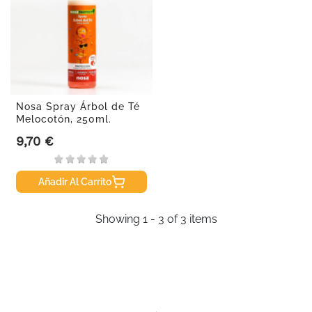
Nosa Spray Árbol de Té
Melocotón, 250ml.
9,70 €
Precio
Añadir Al Carrito
Showing 1 - 3 of 3 items