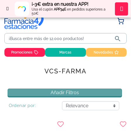
¡-3€ extra en nuestra APP!
Regístrate
y obtén
puntos
por tus compras
Usa el cupón
APP34E
en pedidos superiores a
50€

Promociones
Marcas
Novedades
VCS-FARMA
Añadir Filtros
Ordenar por: