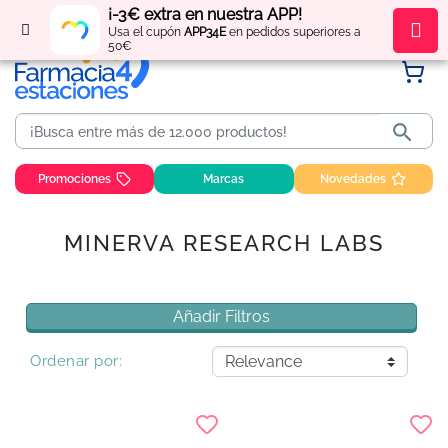
¡-3€ extra en nuestra APP!
Regístrate
y obtén
puntos
por tus compras
Usa el cupón
APP34E
en pedidos superiores a
50€

Promociones
Marcas
Novedades
MINERVA RESEARCH LABS
Añadir Filtros
Ordenar por: