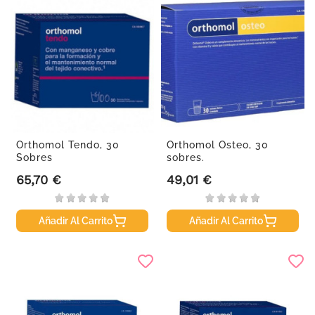
Orthomol Tendo, 30
Orthomol Osteo, 30
Sobres
sobres.
65,70 €
49,01 €
Precio
Precio
Añadir Al Carrito
Añadir Al Carrito