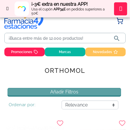
¡-3€ extra en nuestra APP!
Regístrate
y obtén
puntos
por tus compras
Usa el cupón
APP34E
en pedidos superiores a
50€

Promociones
Marcas
Novedades
ORTHOMOL
Añadir Filtros
Ordenar por: