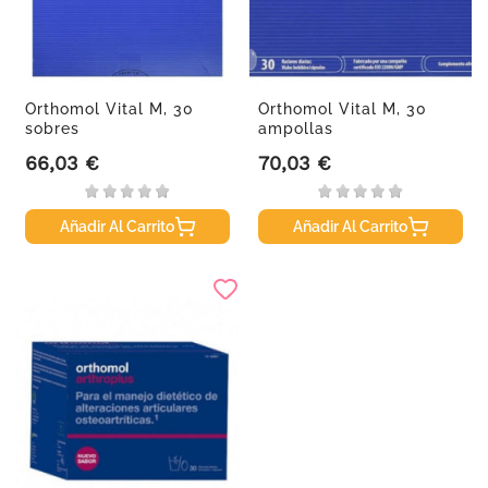
Orthomol Vital M, 30
Orthomol Vital M, 30
sobres
ampollas
66,03 €
70,03 €
Precio
Precio
Añadir Al Carrito
Añadir Al Carrito