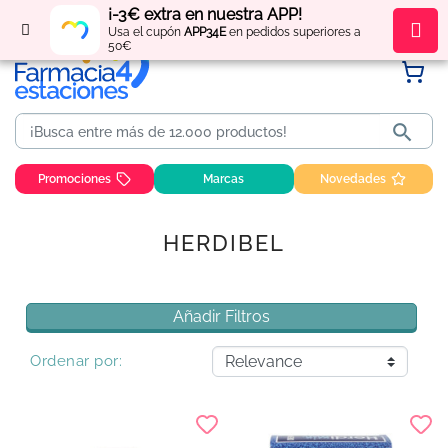
¡-3€ extra en nuestra APP!
Regístrate
y obtén
puntos
por tus compras
Usa el cupón
APP34E
en pedidos superiores a
50€

Promociones
Marcas
Novedades
HERDIBEL
Añadir Filtros
Ordenar por: