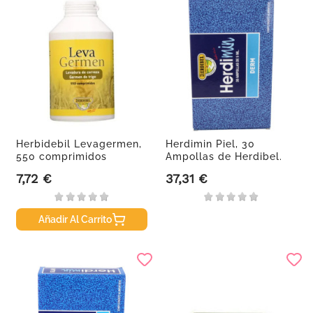
Herbidebil Levagermen,
Herdimin Piel, 30
550 comprimidos
Ampollas de Herdibel.
7,72 €
37,31 €
Precio
Precio
Añadir Al Carrito