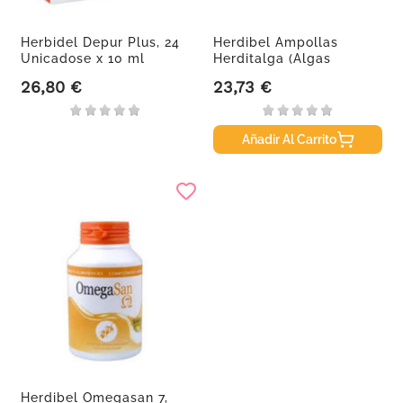
Herbidel Depur Plus, 24
Herdibel Ampollas
Unicadose x 10 ml
Herditalga (Algas
Garcinia Te...
26,80 €
23,73 €
Precio
Precio
Añadir Al Carrito
Herdibel Omegasan 7,