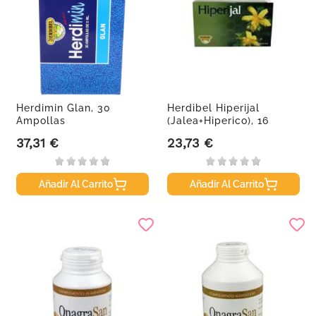
Herdimin Glan, 30
Herdibel Hiperijal
Ampollas
(Jalea+Hiperico), 16
ampollas
37,31 €
23,73 €
Precio
Precio
Añadir Al Carrito
Añadir Al Carrito