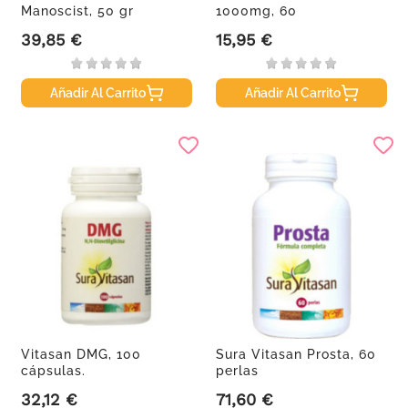
Manoscist, 50 gr
1000mg, 60
Comprimidos
39,85 €
15,95 €
Precio
Precio
Añadir Al Carrito
Añadir Al Carrito
Vitasan DMG, 100
Sura Vitasan Prosta, 60
cápsulas.
perlas
32,12 €
71,60 €
Precio
Precio