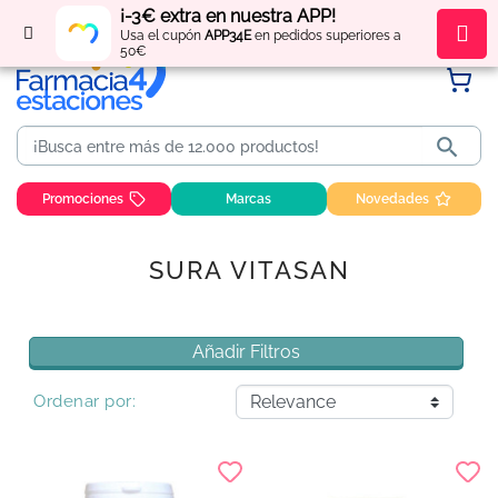
¡-3€ extra en nuestra APP!
Regístrate
y obtén
puntos
por tus compras
Usa el cupón
APP34E
en pedidos superiores a
50€

Promociones
Marcas
Novedades
SURA VITASAN
Añadir Filtros
Ordenar por: