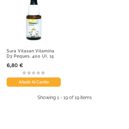
Sura Vitasan Vitamina
D3 Peques, 400 UI, 15
ml
6,80 €
Precio
Añadir Al Carrito
Showing 1 - 19 of 19 items