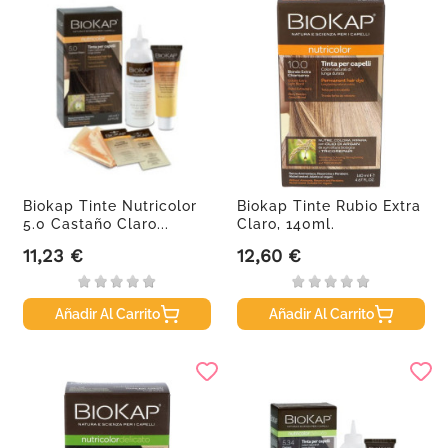
Biokap Tinte Nutricolor
Biokap Tinte Rubio Extra
5.0 Castaño Claro...
Claro, 140ml.
11,23 €
12,60 €
Precio
Precio
Añadir Al Carrito
Añadir Al Carrito