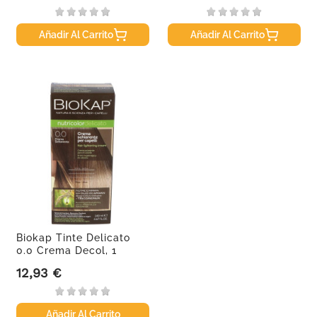
Añadir Al Carrito
Añadir Al Carrito
Biokap Tinte Delicato
0.0 Crema Decol, 1
unidad
12,93 €
Precio
Añadir Al Carrito