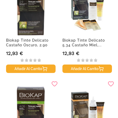
Biokap Tinte Delicato
Biokap Tinte Delicato
Castaño Oscuro, 2.90
5.34 Castaño Miel,...
12,93 €
12,93 €
Precio
Precio
Añadir Al Carrito
Añadir Al Carrito