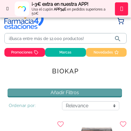
¡-3€ extra en nuestra APP!
Regístrate
y obtén
puntos
por tus compras
Usa el cupón
APP34E
en pedidos superiores a
50€

Promociones
Marcas
Novedades
BIOKAP
Añadir Filtros
Ordenar por: