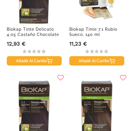
Biokap Tinte Delicato
Biokap Tinte 7.1 Rubio
4.05 Castaño Chocolate
Sueco, 140 ml
12,93 €
11,23 €
Precio
Precio
Añadir Al Carrito
Añadir Al Carrito