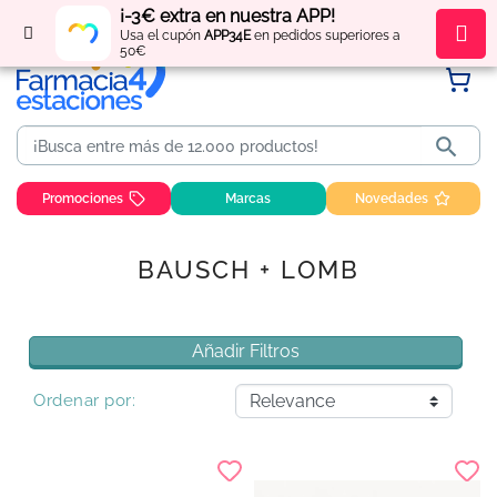
¡-3€ extra en nuestra APP!
Regístrate
y obtén
puntos
por tus compras
Usa el cupón
APP34E
en pedidos superiores a
50€

Promociones
Marcas
Novedades
BAUSCH + LOMB
Añadir Filtros
Ordenar por: