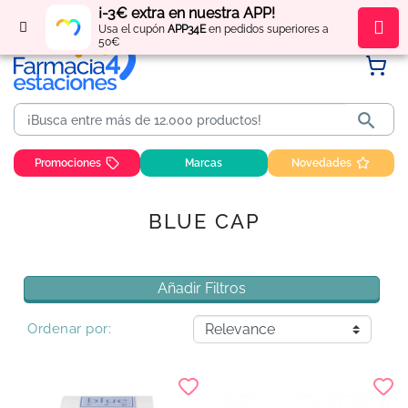
¡-3€ extra en nuestra APP!
Regístrate
y obtén
puntos
por tus compras
Usa el cupón
APP34E
en pedidos superiores a
50€

Promociones
Marcas
Novedades
BLUE CAP
Añadir Filtros
Ordenar por: