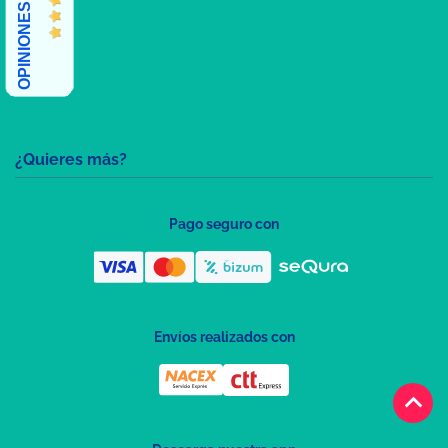
OPINIONES CLIENTES
¿Quieres más?
Pago seguro con
Envíos realizados con
keyboard_arrow_up