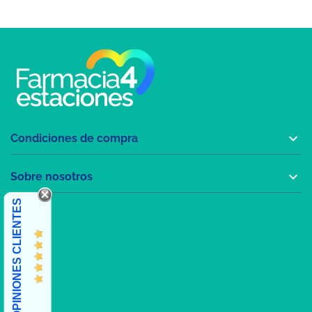

Condiciones de compra

Sobre nosotros
OPINIONES CLIENTES