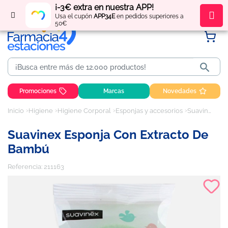
¡-3€ extra en nuestra APP!
Regístrate
y obtén
puntos
por tus compras
Usa el cupón
APP34E
en pedidos superiores a
50€

Promociones
Marcas
Novedades
Inicio
Higiene
Higiene Corporal
Esponjas y accesorios
Suavinex esponja con extracto de bambú
Suavinex Esponja Con Extracto De
Bambú
Referencia:
211163