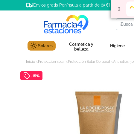
¡Envíos gratis Península a partir de 65€!
Cosmética y
Solares
Higiene
belleza
Inicio
Protección solar
Protección Solar Corporal
Anthelios 50
-15%