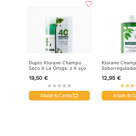
14
Duplo Klorane Champú
Klorane Champ
Seco A La Ortiga, 2 X 150
Seborregulado
Ml
Ml
19,50 €
12,95 €
Precio
Precio
Añadir Al Carrito
Añadir Al Ca