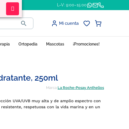
L–V: 9:00–15:00

Mi cuenta
erapia
Ortopedia
Mascotas
¡Promociones!
dratante, 250ml
Marca
La Roche-Posay Anthelios
ección UVA/UVB muy alta y de amplio espectro con
resistente, respetuosa con la vida marina y en un