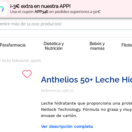
Regístrate
y obtén
puntos
por tus compras
¡-3€ extra en nuestra APP!
Usa el cupón
APP34E
en pedidos superiores a 50€
Dietética y
Bebés y
Parafarmacia
Fitot
Nutrición
mamás
+ leche hidratante, 250ml
Anthelios 50+ Leche Hi
Referencia:
158771
Leche hidratante que proporciona una prot
Netlock Technology. Fórmula no grasa y muy 
envase de cartón.
Ver descripción completa