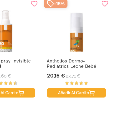
-15%
-1
Spray Invisible
Anthelios Dermo-
Anthel
l
Pediatrics Leche Bebé
Invisi
Spf50+,...
20,15 €
9,31 
recio base
Precio
Precio base
Precio
5,60 €
23,71 €
 Al Carrito
Añadir Al Carrito
A