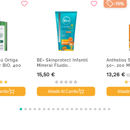
-15%
ú Ortiga
BE+ Skinprotect Infantil
Anthelios 
r BIO, 400
Mineral Fluido...
50+, 200 M
15,50 €
13,26 €
Precio
Precio
P
1
rrito
Añadir Al Carrito
Añadir