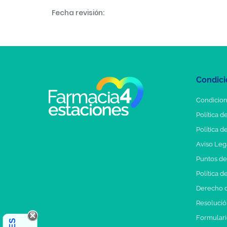
Fecha revisión:
Condici
Condicion
Política d
Política d
Aviso Leg
Puntos d
Política d
Derecho d
Resolución
Formulari