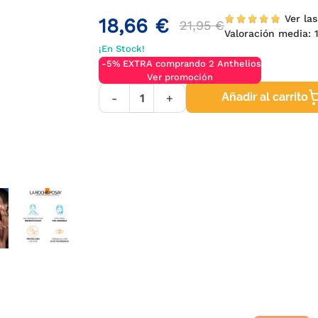
Ver las
18,66 €
21,95 €
Valoración media:
1
¡En Stock!
-5% EXTRA comprando 2 Anthelios
Ver promoción
Añadir al carrito
-
+