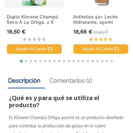
Duplo Klorane Champú
Anthelios 50+ Leche
Seco A La Ortiga, 2 X
Hidratante, 250ml
150 Ml
19,50 €
18,66 €
Precio
Precio
Precio base
21,95 €
Añadir Al Carrito
Añadir Al Carrito
Descripción
Comentarios (1)
¿Qué es y para qué se utiliza el
producto?
El Klorane Champú Ortiga 400ml es un producto diseñado
para controlar la producción de grasa en el cuero