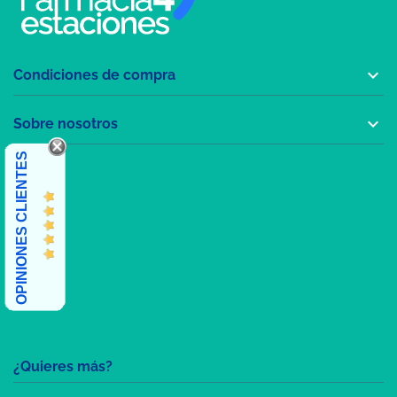

Condiciones de compra

Sobre nosotros
OPINIONES CLIENTES
¿Quieres más?