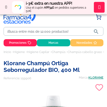
¡-3€ extra en nuestra APP!
Regístrate
y obtén
puntos
por tus compras
Usa el cupón
APP34E
en pedidos superiores a
50€

Promociones
Marcas
Novedades
Inicio
Higiene
Higiene Capilar
Champús
Champús cabello graso
K
Klorane Champú Ortiga
Seborregulador BIO, 400 Ml
Marca
KLORANE
Referencia:
159906