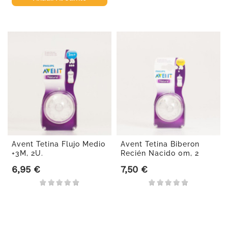
Avent Tetina Flujo Medio
Avent Tetina Biberon
+3M, 2U.
Recién Nacido 0m, 2
Uds.
6,95 €
7,50 €
Precio
Precio