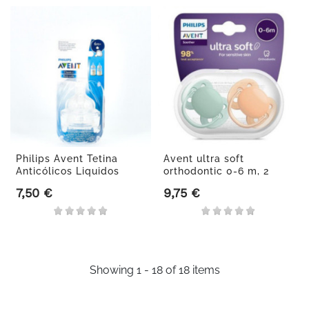
Philips Avent Tetina
Avent ultra soft
Anticólicos Liquidos
orthodontic 0-6 m, 2
Más...
chupetes
7,50 €
9,75 €
Precio
Precio
Showing 1 - 18 of 18 items