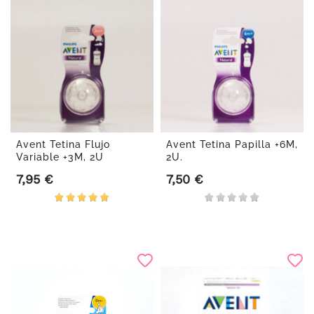
Avent Tetina Flujo
Avent Tetina Papilla +6M,
Variable +3M, 2U
2U.
7,95 €
7,50 €
Precio
Precio