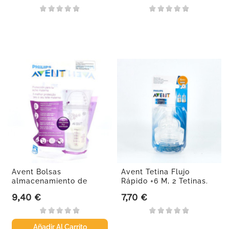
Avent Bolsas
Avent Tetina Flujo
almacenamiento de
Rápido +6 M, 2 Tetinas.
leche materna
9,40 €
7,70 €
Precio
Precio
Añadir Al Carrito