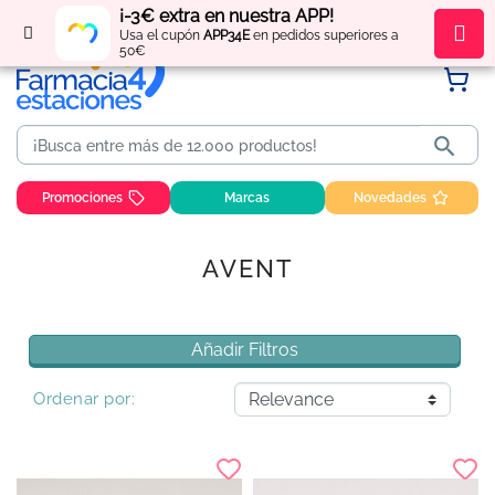
¡-3€ extra en nuestra APP!
Regístrate
y obtén
puntos
por tus compras
Usa el cupón
APP34E
en pedidos superiores a
50€

Promociones
Marcas
Novedades
AVENT
Añadir Filtros
Ordenar por: