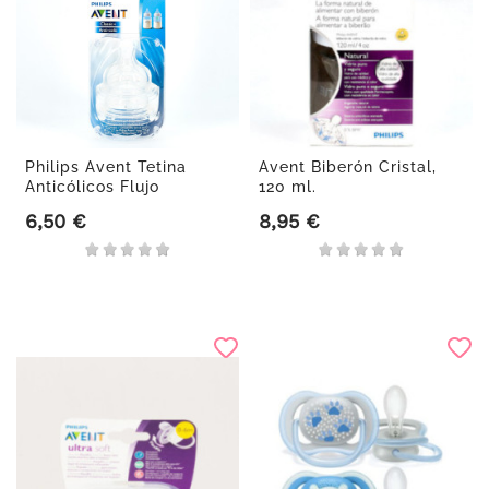
Philips Avent Tetina
Avent Biberón Cristal,
Anticólicos Flujo
120 ml.
Recién...
6,50 €
8,95 €
Precio
Precio