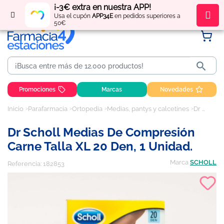
¡-3€ extra en nuestra APP!
Regístrate
y obtén
puntos
por tus compras
Usa el cupón
APP34E
en pedidos superiores a
50€

Promociones
Marcas
Novedades
Inicio
Parafarmacia
Ortopedia
Medias, pantys y calcetines
Dr Scholl Medias de compresión carne talla XL 20 den, 1 unidad.
Dr Scholl Medias De Compresión
Carne Talla XL 20 Den, 1 Unidad.
Marca
SCHOLL
Referencia:
182853