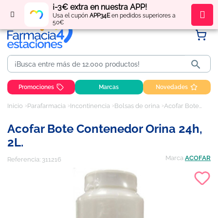
¡-3€ extra en nuestra APP!
Regístrate
y obtén
puntos
por tus compras
Usa el cupón
APP34E
en pedidos superiores a
50€

Promociones
Marcas
Novedades
Inicio
Parafarmacia
Incontinencia
Bolsas de orina
Acofar Bote Contenedor Orina 24h, 2L.
Acofar Bote Contenedor Orina 24h,
2L.
Marca
ACOFAR
Referencia:
311216