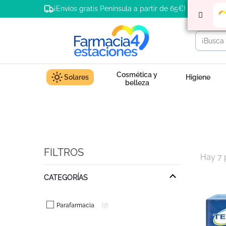
¡Envíos gratis Península a partir de 65€!
Cosmética y
Solares
Higiene
belleza
FILTROS
Hay 7 
CATEGORÍAS
Parafarmacia
7