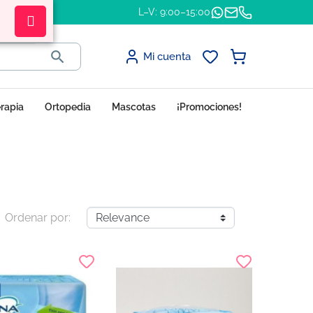
L–V: 9:00–15:00

Mi cuenta
erapia
Ortopedia
Mascotas
¡Promociones!
Ordenar por: