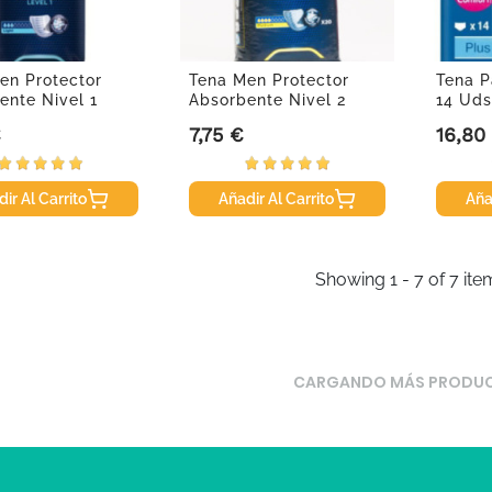
en Protector
Tena Men Protector
Tena P
ente Nivel 1
Absorbente Nivel 2
14 Uds
4...
Medium,...
€
7,75 €
16,80
Precio
Precio
ir Al Carrito
Añadir Al Carrito
Aña
Showing 1 - 7 of 7 ite
CARGANDO MÁS PRODU