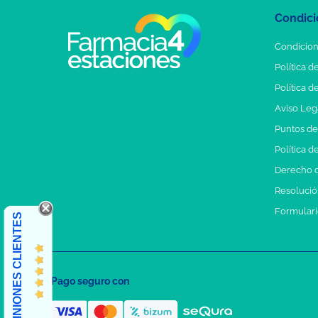
Condici
Condicion
Política d
Política d
Aviso Leg
Puntos d
Política d
Derecho d
Resolución
Formulari
OPINIONES CLIENTES
Pago seguro con