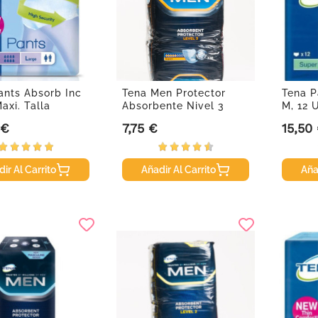
ants Absorb Inc
Tena Men Protector
Tena P
axi. Talla
Absorbente Nivel 3
M, 12 
...
Super, 16...
 €
7,75 €
15,50
Precio
Precio
ir Al Carrito
Añadir Al Carrito
Aña