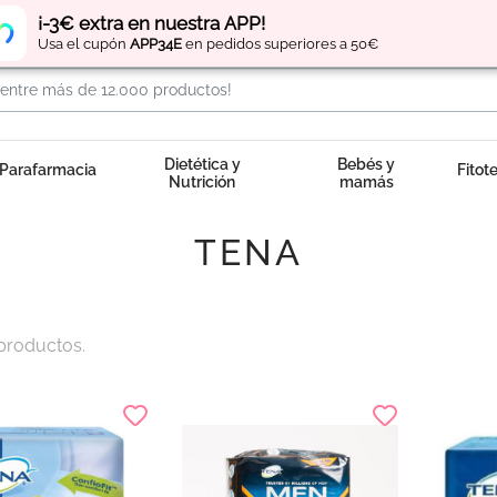
Regístrate
y obtén
puntos
por tus compras
¡-3€ extra en nuestra APP!
Usa el cupón
APP34E
en pedidos superiores a 50€
Dietética y
Bebés y
Parafarmacia
Fitot
Nutrición
mamás
TENA
productos.