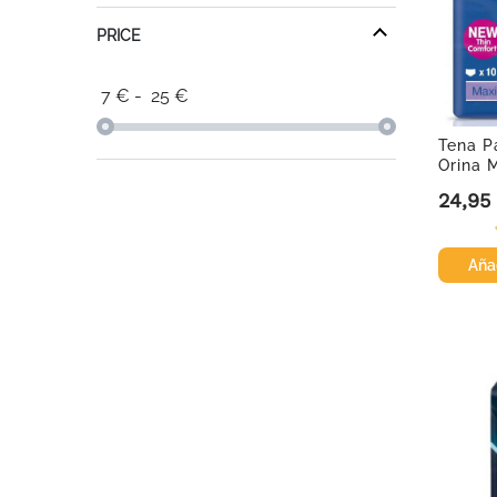
PRICE
7
€
-
25
€
Tena P
Orina M
Grande,
24,95
Precio
Añad