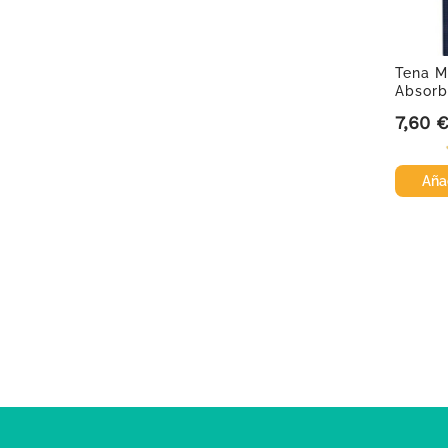
Tena M
Absorb
Light, 2
7,60 
Precio
Añad