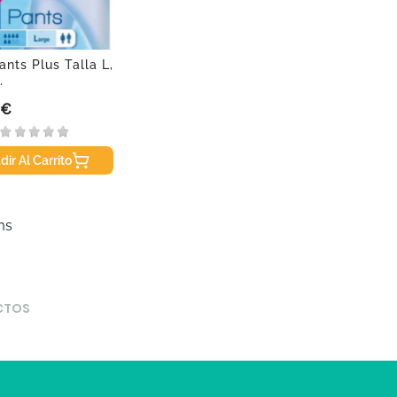
ants Plus Talla L,
.
 €
dir Al Carrito
ms
CTOS