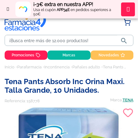
¡-3€ extra en nuestra APP!
Regístrate
y obtén
puntos
por tus compras
Usa el cupón
APP34E
en pedidos superiores a
50€

Promociones
Marcas
Novedades
Inicio
Parafarmacia
Incontinencia
Pañales adulto
Tena Pants Absorb Inc Orina Maxi. Talla Grande, 10 Unidades.
Tena Pants Absorb Inc Orina Maxi.
Talla Grande, 10 Unidades.
Marca
TENA
Referencia:
158778