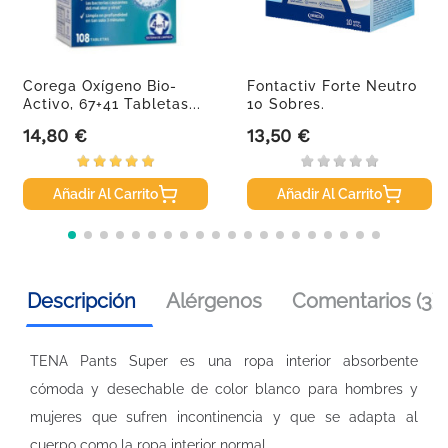
Corega Oxígeno Bio-
Fontactiv Forte Neutro
Activo, 67+41 Tabletas...
10 Sobres.
14,80 €
13,50 €
Precio
Precio
Añadir Al Carrito
Añadir Al Carrito
Descripción
Alérgenos
Comentarios (3)
TENA Pants Super es una ropa interior absorbente
cómoda y desechable de color blanco para hombres y
mujeres que sufren incontinencia y que se adapta al
cuerpo como la ropa interior normal.