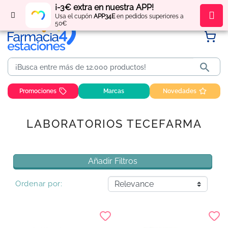
¡-3€ extra en nuestra APP!
Regístrate
y obtén
puntos
por tus compras
Usa el cupón
APP34E
en pedidos superiores a
50€

Promociones
Marcas
Novedades
LABORATORIOS TECEFARMA
Añadir Filtros
Ordenar por: