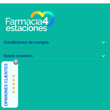

Condiciones de compra

Sobre nosotros
OPINIONES CLIENTES