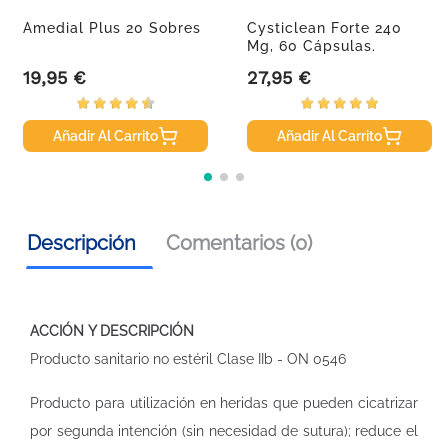
Amedial Plus 20 Sobres
Cysticlean Forte 240
Mg, 60 Cápsulas.
19,95 €
27,95 €
Precio
Precio
Añadir Al Carrito
Añadir Al Carrito
Descripción
Comentarios (0)
ACCIÓN Y DESCRIPCIÓN
Producto sanitario no estéril Clase IIb - ON 0546
Producto para utilización en heridas que pueden cicatrizar
por segunda intención (sin necesidad de sutura); reduce el