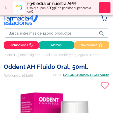
¡-3€ extra en nuestra APP!
Regístrate
y obtén
puntos
por tus compras
Usa el cupón
APP34E
en pedidos superiores a
50€

Promociones
Marcas
Novedades
Inicio
Higiene
Higiene Bucal
Colutorios y enjuagues
Oddent AH Fluido Oral, 50ml.
Oddent AH Fluido Oral, 50ml.
Marca
LABORATORIOS TECEFARMA
Referencia:
168268