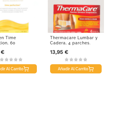
en Time
Thermacare Lumbar y
tion, 60
Cadera, 4 parches.
imidos
 €
13,95 €
Precio
dir Al Carrito
Añadir Al Carrito