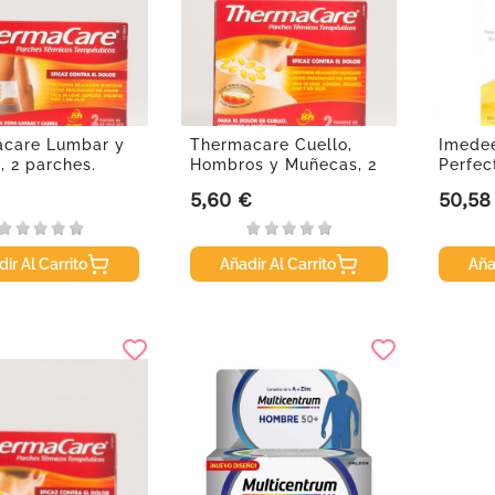
care Lumbar y
Thermacare Cuello,
Imede
, 2 parches.
Hombros y Muñecas, 2
Perfec
parches.
compr
5,60 €
50,58
Precio
Precio
ir Al Carrito
Añadir Al Carrito
Aña