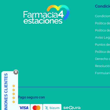
Condici
Condicion
Política d
Política d
Aviso Leg
Puntos d
Política d
Derecho d
Resolución
Formulari
OPINIONES CLIENTES
Pago seguro con