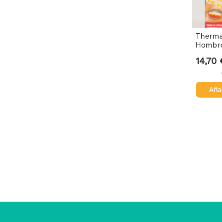
Therma
Hombro
parche
14,70 
Precio
Añad