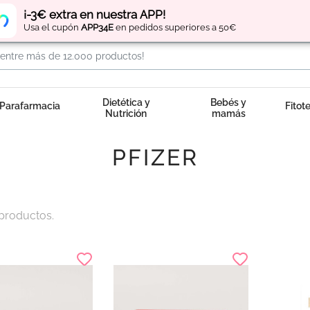
Regístrate
y obtén
puntos
por tus compras
¡-3€ extra en nuestra APP!
Usa el cupón
APP34E
en pedidos superiores a 50€
Dietética y
Bebés y
Parafarmacia
Fitot
Nutrición
mamás
PFIZER
productos.