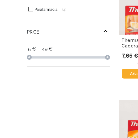
Parafarmacia
4
PRICE
Therma
Cadera
5
€
-
49
€
7,65 €
Precio
Añad