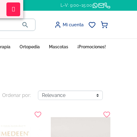
L–V: 9:00–15:00

Mi cuenta
erapia
Ortopedia
Mascotas
¡Promociones!
Ordenar por: