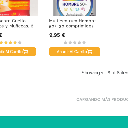
care Cuello,
Multicentrum Hombre
s y Muñecas, 6
50+, 30 comprimidos
s.
€
9,95 €
Precio
ir Al Carrito
Añadir Al Carrito
Showing 1 - 6 of 6 ite
CARGANDO MÁS PRODU