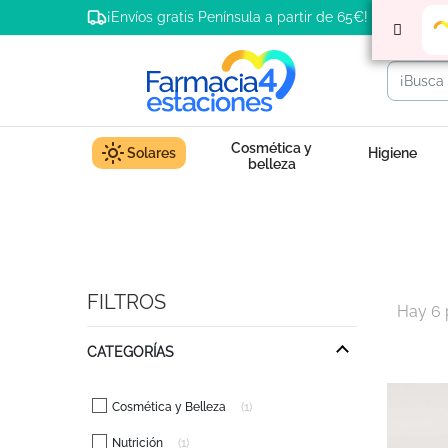
¡Envíos gratis Península a partir de 65€!
Cosmética y
Solares
Higiene
belleza
FILTROS
Hay 6 
CATEGORÍAS
Cosmética y Belleza
1
Nutrición
1