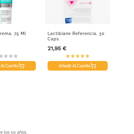
rema, 75 Ml
Lactibiane Referencia, 30
Almita
Caps.
21,95 €
6,99 
Precio
Precio
 Al Carrito
Añadir Al Carrito
A
e los 50 años.