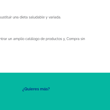
stituir una dieta saludable y variada.
trar un amplio catálogo de productos y, Compra sin
¿Quieres más?