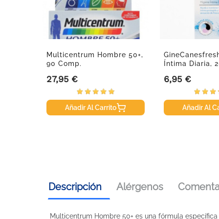
Citrus,
Multicentrum Hombre 50+,
GineCanesfres
90 Comp.
Íntima Diaria, 
27,95 €
6,95 €
Precio
Precio
Añadir Al Carrito
Añadir Al Ca
Descripción
Alérgenos
Comentar
Multicentrum Hombre 50+ es una fórmula específica 