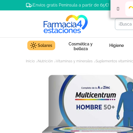
¡Envíos gratis Península a partir de 65€!
Cosmética y
Solares
Higiene
belleza
Inicio
Nutrición
Vitaminas y minerales
Suplementos vitamíni