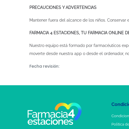
PRECAUCIONES Y ADVERTENCIAS
Mantener fuera del alcance de los niños. Conservar e
FARMACIA 4 ESTACIONES, TU FARMACIA ONLINE 
Nuestro equipo está formado por farmacéuticos exp
moverte desde nuestra app o desde el ordenador, n
Fecha revisión:
Condici
Condicion
Política d