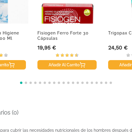
h Higiene
Fisiogen Ferro Forte 30
Trigopax C
200 Ml
Cápsulas
19,95 €
24,50 €
Precio
Precio
rrito
Añadir Al Carrito
Añadir
ios (0)
para cubrir las necesidades nutricionales de los hombres después d