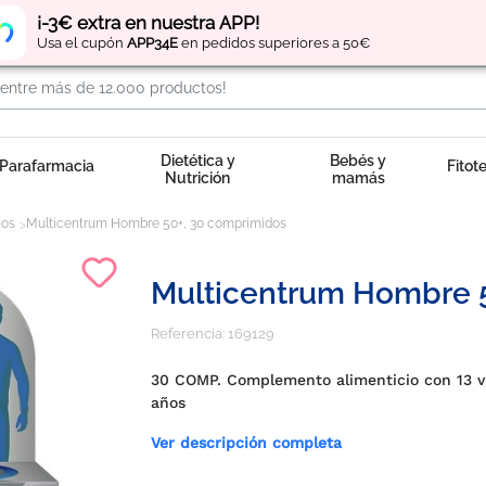
Regístrate
y obtén
puntos
por tus compras
¡-3€ extra en nuestra APP!
Usa el cupón
APP34E
en pedidos superiores a 50€
Dietética y
Bebés y
Parafarmacia
Fitot
Nutrición
mamás
cos
Multicentrum Hombre 50+, 30 comprimidos
Multicentrum Hombre 
Referencia:
169129
30 COMP. Complemento alimenticio con 13 vi
años
Ver descripción completa