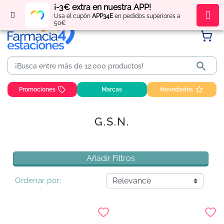
¡-3€ extra en nuestra APP!
Regístrate
y obtén
puntos
por tus compras
Usa el cupón
APP34E
en pedidos superiores a
50€

Promociones
Marcas
Novedades
G.S.N.
Añadir Filtros
Ordenar por: