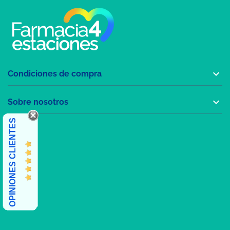

Condiciones de compra

Sobre nosotros
OPINIONES CLIENTES