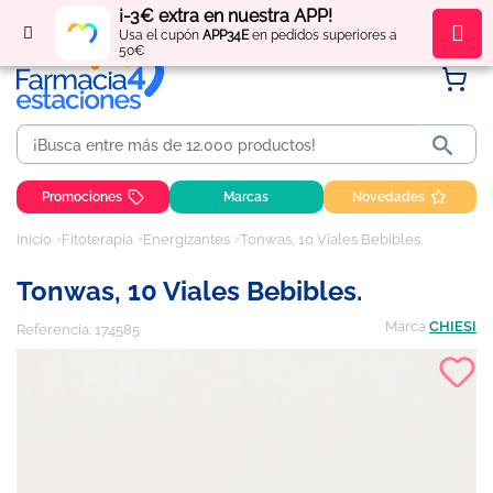
¡-3€ extra en nuestra APP!
Regístrate
y obtén
puntos
por tus compras
Usa el cupón
APP34E
en pedidos superiores a
50€

Promociones
Marcas
Novedades
Inicio
Fitoterapia
Energizantes
Tonwas, 10 Viales Bebibles.
Tonwas, 10 Viales Bebibles.
Marca
CHIESI
Referencia:
174585