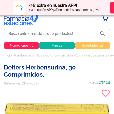
Regístrate
y obtén
puntos
por tus compras
¡-3€ extra en nuestra APP!
Usa el cupón
APP34E
en pedidos superiores a 50€

Promociones
Marcas
Novedades
Inicio
Parafarmacia
Tos y dolor de garganta
Comprimidos para la gar
Deiters Herbensurina, 30
Comprimidos.
Marca
OTROS
Referencia:
DH-001617