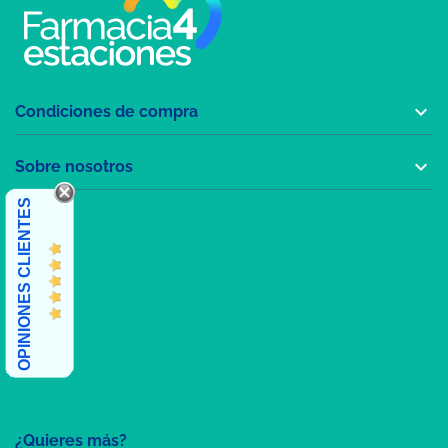

Condiciones de compra

Sobre nosotros
OPINIONES CLIENTES
¿Quieres más?