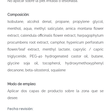
No aplicar sobre la piel irritada o lesionada.
Composición:
Isobutane, alcohol denat, propane, propylene glycol,
menthol, aqua, methyl salicylate, arnica montana flower
extract, calendula officinalis flower extract, harpagophytum
procumbens root extract, camphor, hypericum perforatum
flower/leaf extract, menthyl lactate, caprylic / capric
triglyceride, PEG-40 hydrogenated castor oil, butane,
glycine soja oil, tocopherol, hydroxymethoxyphenyl
decanone, beta-sitosterol, squalene
Modo de empleo:
Aplicar dos capas de producto sobre la zona que se
desee.
Fecha revisión: