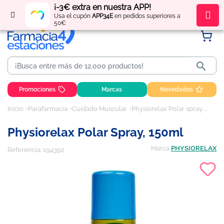
¡-3€ extra en nuestra APP!
Regístrate
y obtén
puntos
por tus compras
Usa el cupón
APP34E
en pedidos superiores a
50€

Promociones
Marcas
Novedades
Inicio
Parafarmacia
Cuidado Muscular
Physiorelax Polar spray, 150ml
Physiorelax Polar Spray, 150ml
Marca
PHYSIORELAX
Referencia:
194392