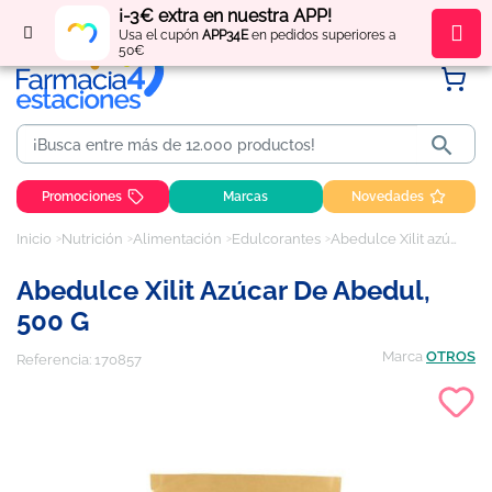
¡-3€ extra en nuestra APP!
Regístrate
y obtén
puntos
por tus compras
Usa el cupón
APP34E
en pedidos superiores a
50€

Promociones
Marcas
Novedades
Inicio
Nutrición
Alimentación
Edulcorantes
Abedulce Xilit azúcar de abedul, 500 g
Abedulce Xilit Azúcar De Abedul,
500 G
Marca
OTROS
Referencia:
170857