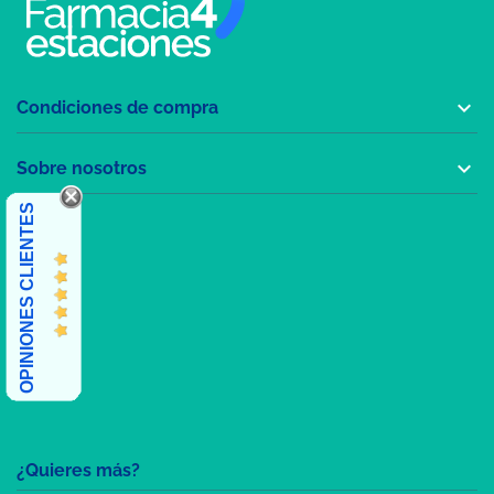

Condiciones de compra

Sobre nosotros
OPINIONES CLIENTES
¿Quieres más?