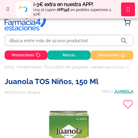
¡-3€ extra en nuestra APP!
Regístrate
y obtén
puntos
por tus compras
Usa el cupón
APP34E
en pedidos superiores a
50€

Promociones
Marcas
Novedades
Inicio
Parafarmacia
Tos y dolor de garganta
Jarabe para la tos
Juanola TOS Niños, 150 ml
Juanola TOS Niños, 150 Ml
Marca
JUANOLA
Referencia:
180904