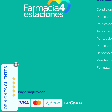
Condicion
Política d
Política d
Aviso Leg
Puntos d
Política d
Derecho d
Resolución
Formulari
OPINIONES CLIENTES
Pago seguro con