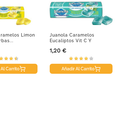
aramelos Limon
Juanola Caramelos
Serely
rbas...
Eucaliptos Vit C Y
Hierbas...
1,20 €
33,95
Precio
Precio
 Al Carrito
Añadir Al Carrito
A