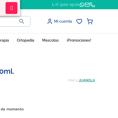
L–V: 9:00–15:00

Mi cuenta
erapia
Ortopedia
Mascotas
¡Promociones!
50ml.
Marca
JUANOLA
s de momento