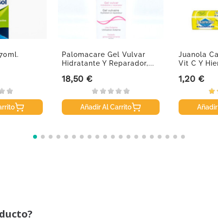
170ml.
Palomacare Gel Vulvar
Juanola C
Hidratante Y Reparador,...
Vit C Y Hie
18,50 €
1,20 €
Precio
Precio
rrito
Añadir Al Carrito
Añadir
oducto?