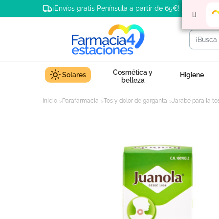
¡Envíos gratis Península a partir de 65€!
Cosmética y
Solares
Higiene
belleza
Inicio
Parafarmacia
Tos y dolor de garganta
Jarabe para la to