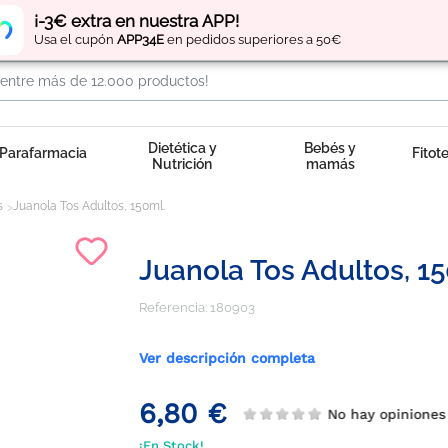
Regístrate
y obtén
puntos
por tus compras
¡-3€ extra en nuestra APP!
Usa el cupón
APP34E
en pedidos superiores a 50€
Dietética y
Bebés y
Parafarmacia
Fitot
Nutrición
mamás
s
Juanola Tos Adultos, 150ml.
Juanola Tos Adultos, 1
Referencia:
180903
Ver descripción completa
6,80 €
No hay opinione
¡En Stock!