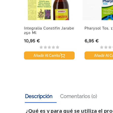
r
Integralia Constifin Jarabe
Pharysol Tos, 
 Super,
250 Ml
10,95 €
6,95 €
Precio
Precio
Añadir Al Carrito
Añadir Al Ca
Descripción
Comentarios (0)
¿Qué es y para qué se utiliza el pr