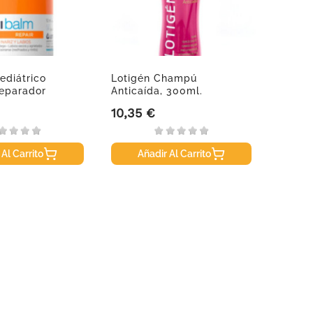
ediátrico
Lotigén Champú
Suavi
eparador
Anticaída, 300ml.
Syndet
10,35 €
14,70
Precio
Precio
 Al Carrito
Añadir Al Carrito
A