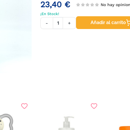
23,40 €
No hay opinio
¡En Stock!
Añadir al carrito
-
+