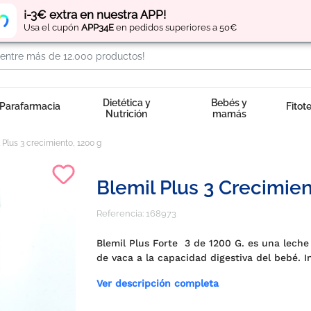
Regístrate
y obtén
puntos
por tus compras
¡-3€ extra en nuestra APP!
Usa el cupón
APP34E
en pedidos superiores a 50€
Dietética y
Bebés y
Parafarmacia
Fitot
Nutrición
mamás
 Plus 3 crecimiento, 1200 g
Blemil Plus 3 Crecimien
Referencia:
168973
Blemil Plus Forte 3 de 1200 G. es una leche
de vaca a la capacidad digestiva del bebé. I
Ver descripción completa