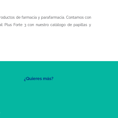
productos de farmacia y parafarmacia. Contamos con
 Plus Forte 3 con nuestro catálogo de papillas y
¿Quieres más?
a