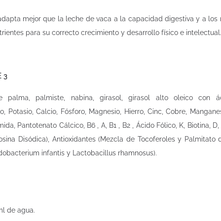
dapta mejor que la leche de vaca a la capacidad digestiva y a los r
rientes para su correcto crecimiento y desarrollo físico e intelectual
 3
palma, palmiste, nabina, girasol, girasol alto oleico con ác
io, Potasio, Calcio, Fósforo, Magnesio, Hierro, Cinc, Cobre, Mangane
ida, Pantotenato Cálcico, B6 , A, B1 , B2 , Ácido Fólico, K, Biotina, D,
osina Disódica), Antioxidantes (Mezcla de Tocoferoles y Palmitato d
fidobacterium infantis y Lactobacillus rhamnosus).
ml de agua.