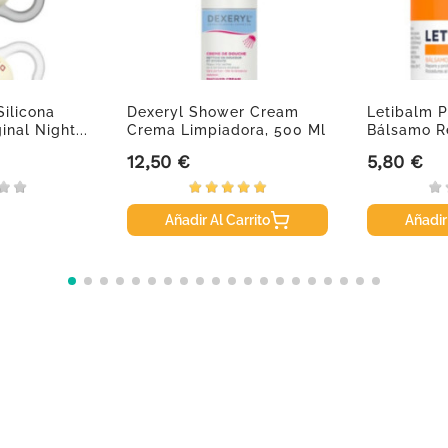
ilicona
Dexeryl Shower Cream
Letibalm P
inal Night...
Crema Limpiadora, 500 Ml
Bálsamo R
12,50 €
5,80 €
Precio
Precio
Añadir Al Carrito
Añadir