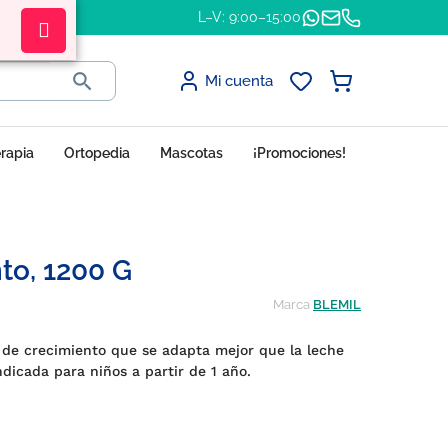
L–V: 9:00–15:00

Mi cuenta
erapia
Ortopedia
Mascotas
¡Promociones!
to, 1200 G
Marca
BLEMIL
 de crecimiento que se adapta mejor que la leche
ndicada para niños a partir de 1 año.