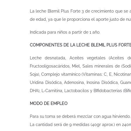
La leche Blemil Plus Forte 3 de crecimiento que se a
de edad, ya que le proporciona el aporte justo de nut
Indicada para niños a partir de 1 año.
COMPONENTES DE LA LECHE
BLEMIL PLUS FORTE
Leche desnatada, Aceites vegetales (Aceites de 
Fructooligosacáridos, Miel, Sales minerales de (Sod
Soja), Complejo vitamínico (Vitaminas: C, E, Nicotinam
Uridina Disódica, Adenosina, Inosina Disódica, Guan
DHA), L-Carnitina, Lactobacilos y BIfidobacterias (Bi
MODO DE EMPLEO
Para su toma se deberá mezclar con agua hirviendo.
La cantidad será de 9 medidas (40gr aprox.) en 240