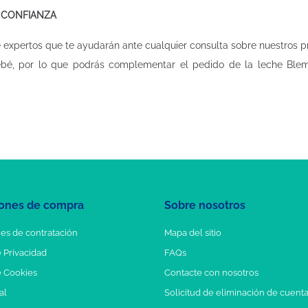
 CONFIANZA
expertos que te ayudarán ante cualquier consulta sobre nuestros 
bé, por lo que podrás complementar el pedido de la leche Blemil
ones de compra
Sobre nosotros
es de contratación
Mapa del sitio
e Privacidad
FAQs
e Cookies
Contacte con nosotros
al
Solicitud de eliminación de cuent