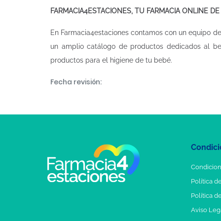
FARMACIA4ESTACIONES, TU FARMACIA ONLINE DE
En Farmacia4estaciones contamos con un equipo de 
un amplio catálogo de productos dedicados al be
productos para el higiene de tu bebé.
Fecha revisión:
Condici
Condicion
Política d
Política d
Aviso Leg