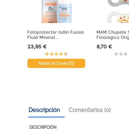
nfantil
Fotoprotector Isdin Fusion
MAM Chupete S
Fluid Mineral...
Fisiologico Orig
23,95 €
8,70 €
Precio
Precio
Añadir Al Carrito
Descripción
Comentarios (0)
DESCRIPCIÓN