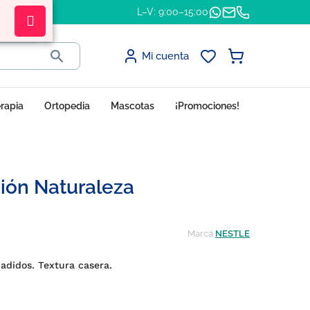
L–V: 9:00–15:00

Mi cuenta
erapia
Ortopedia
Mascotas
¡Promociones!
ión Naturaleza
Marca
NESTLE
ñadidos. Textura casera.