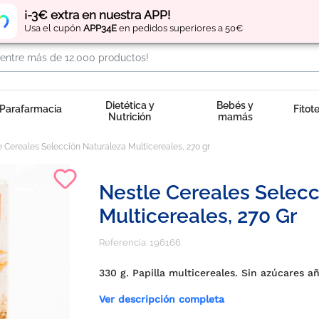
Regístrate
y obtén
puntos
por tus compras
¡-3€ extra en nuestra APP!
Usa el cupón
APP34E
en pedidos superiores a 50€
Dietética y
Bebés y
Parafarmacia
Fitot
Nutrición
mamás
e Cereales Selección Naturaleza Multicereales, 270 gr
Nestle Cereales Selecc
Multicereales, 270 Gr
Referencia:
196166
330 g. Papilla multicereales. Sin azúcares a
Ver descripción completa