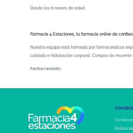
Desde los 6 meses de edad.
Farmacia 4 Estaciones, tu farmacia online de confian
Nuestro equipo está formado por farmacéuticos expe
cuidado e hidratación corporal. Compra sin moverte
Fecha revisión:
Condici
Condicion
Política d