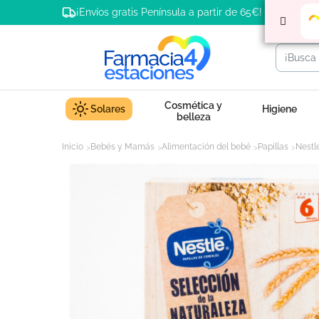
¡Envíos gratis Península a partir de 65€!
Cosmética y
Solares
Higiene
belleza
Inicio
Bebés y Mamás
Alimentación del bebé
Papillas
Nestl