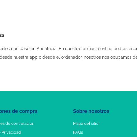
za
rtos con base en Andalucía. En nuestra farmacia online podrás enc
 desde nuestra app o desde el ordenador, nosotros nos ocupamos del
ones de compra
Sobre nosotros
es de contratación
Mapa del sitio
e Privacidad
FAQs