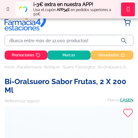
¡-3€ extra en nuestra APP!
Regístrate
y obtén
puntos
por tus compras
Usa el cupón
APP34E
en pedidos superiores a
50€

Promociones
Marcas
Novedades
Inicio
Parafarmacia
Botiquín
Suero Fisiológico
Bi-Oralsuero Sabor Frutas, 2 x 200 ml
Bi-Oralsuero Sabor Frutas, 2 X 200
Ml
Marca
CASEN
Referencia:
159100