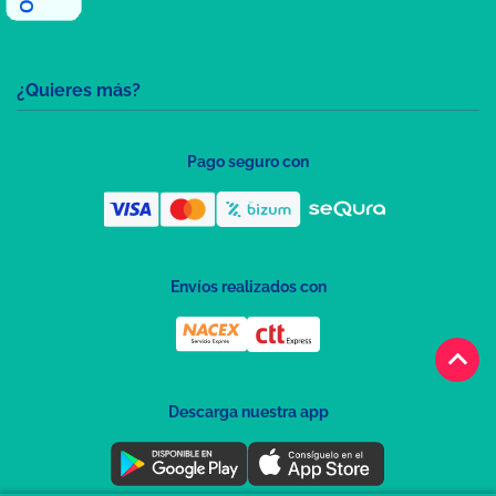
¿Quieres más?
Pago seguro con
Envíos realizados con
keyboard_arrow_up
Descarga nuestra app