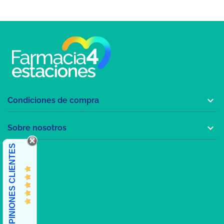

Condiciones de compra

Sobre nosotros
OPINIONES CLIENTES