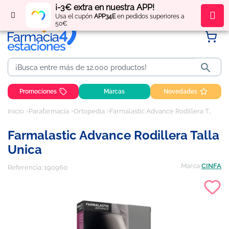
¡-3€ extra en nuestra APP!
Regístrate
y obtén
puntos
por tus compras
Usa el cupón
APP34E
en pedidos superiores a
50€

Promociones
Marcas
Novedades
Inicio
Parafarmacia
Ortopedia
Farmalastic Advance Rodillera Talla Unica
Farmalastic Advance Rodillera Talla
Unica
Marca
CINFA
Referencia:
190960