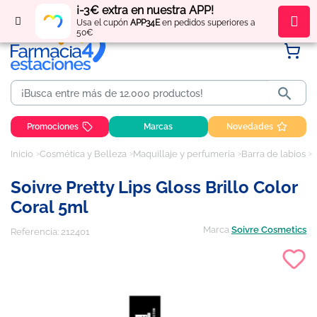
¡-3€ extra en nuestra APP!
Regístrate
y obtén
puntos
por tus compras
Usa el cupón
APP34E
en pedidos superiores a
50€

Promociones
Marcas
Novedades
Inicio
Cosmética y Belleza
Maquillaje y perfumería
Barra de labios
S
Soivre Pretty Lips Gloss Brillo Color
Coral 5ml
Marca
Soivre Cosmetics
Referencia:
212401