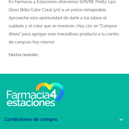
En Farmacia 4 Estaciones ofrecemos SOIVRE Pretty Lips
Gloss Brillo Color Coral 5ml a un precio inmejorable.
Aprovecha esta oportunidad de darle a tus labios el
cuidado y el color que se merecen. ¡Haz clic en "Comprar
Ahora" para agregar este maravilloso producto a tu carrito
de compras hoy mismo!
Fecha revisión:

Condiciones de compra