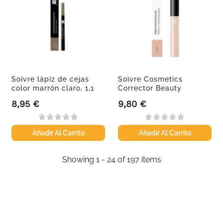
Soivre lápiz de cejas
Soivre Cosmetics
color marrón claro, 1,1
Corrector Beauty
ml
Collection 01...
8,95 €
9,80 €
Precio
Precio
Añadir Al Carrito
Añadir Al Carrito
Showing 1 - 24 of 197 items