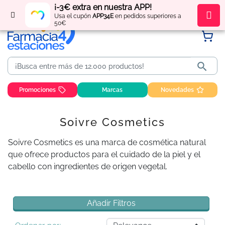
¡-3€ extra en nuestra APP!
Regístrate
y obtén
puntos
por tus compras
Usa el cupón
APP34E
en pedidos superiores a
50€

Promociones
Marcas
Novedades
Soivre Cosmetics
Soivre Cosmetics es una marca de cosmética natural
que ofrece productos para el cuidado de la piel y el
cabello con ingredientes de origen vegetal.
Añadir Filtros