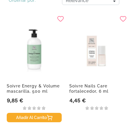
Ordenar por:
Soivre Energy & Volume
Soivre Nails Care
mascarilla, 500 ml
fortalecedor, 6 ml
9,85 €
4,45 €
Precio
Precio
Añadir Al Carrito