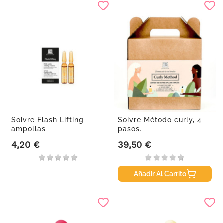
Soivre Flash Lifting
Soivre Método curly, 4
ampollas
pasos.
4,20 €
39,50 €
Precio
Precio
Añadir Al Carrito