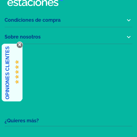

Condiciones de compra

Sobre nosotros
OPINIONES CLIENTES
¿Quieres más?