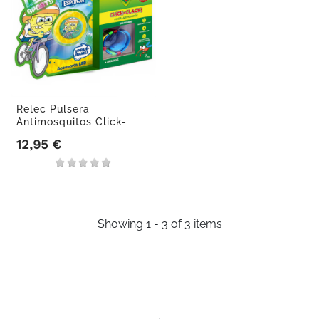
Relec Pulsera
Antimosquitos Click-
Clack Niños +...
12,95 €
Precio
Showing 1 - 3 of 3 items