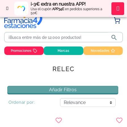
¡-3€ extra en nuestra APP!
Regístrate
y obtén
puntos
por tus compras
Usa el cupón
APP34E
en pedidos superiores a
50€

Promociones
Marcas
Novedades
RELEC
Añadir Filtros
Ordenar por: