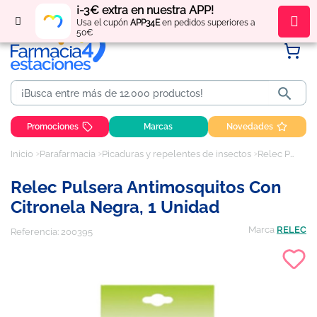
¡-3€ extra en nuestra APP!
Regístrate
y obtén
puntos
por tus compras
Usa el cupón
APP34E
en pedidos superiores a
50€

Promociones
Marcas
Novedades
Inicio
Parafarmacia
Picaduras y repelentes de insectos
Relec Pulsera Antimosquitos con citronela negra, 1 unidad
Relec Pulsera Antimosquitos Con
Citronela Negra, 1 Unidad
Marca
RELEC
Referencia:
200395