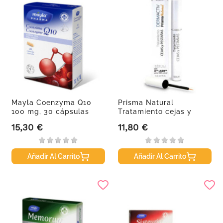
Mayla Coenzyma Q10
Prisma Natural
100 mg, 30 cápsulas
Tratamiento cejas y
pestañas, 5ml.
15,30 €
11,80 €
Precio
Precio
Añadir Al Carrito
Añadir Al Carrito