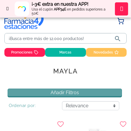
¡-3€ extra en nuestra APP!
Regístrate
y obtén
puntos
por tus compras
Usa el cupón
APP34E
en pedidos superiores a
50€

Promociones
Marcas
Novedades
MAYLA
Añadir Filtros
Ordenar por: