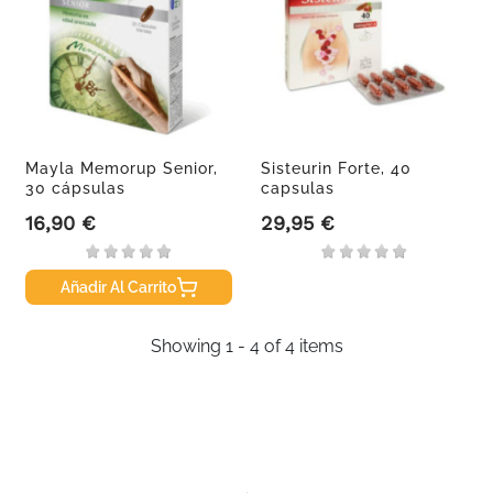
Mayla Memorup Senior,
Sisteurin Forte, 40
30 cápsulas
capsulas
16,90 €
29,95 €
Precio
Precio
Añadir Al Carrito
Showing 1 - 4 of 4 items