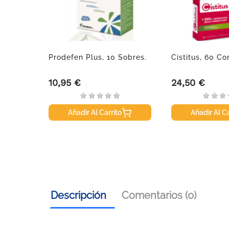
Prodefen Plus, 10 Sobres.
Cistitus, 60 C
10,95 €
24,50 €
Precio
Precio
Añadir Al Carrito
Añadir Al Ca
Descripción
Comentarios (0)