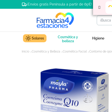
¡Envíos gratis Península a partir de 65€!
Cosmética y
Solares
Higiene
belleza
Inicio
Cosmética y Belleza
Cosmética Facial
Contorno de ojo