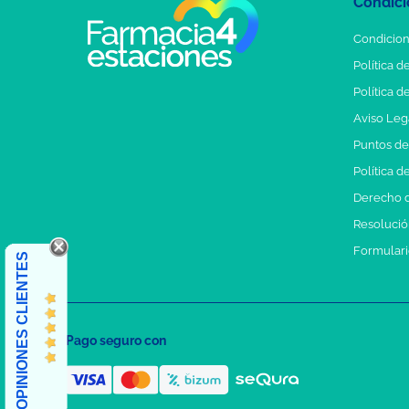
Condici
Condicion
Política d
Política d
Aviso Leg
Puntos d
Política d
Derecho d
Resolución
Formulari
OPINIONES CLIENTES
Pago seguro con