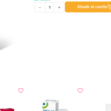
Añadir al carrito
-
+