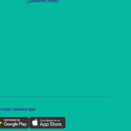
¿Quieres más?
a
carga nuestra app