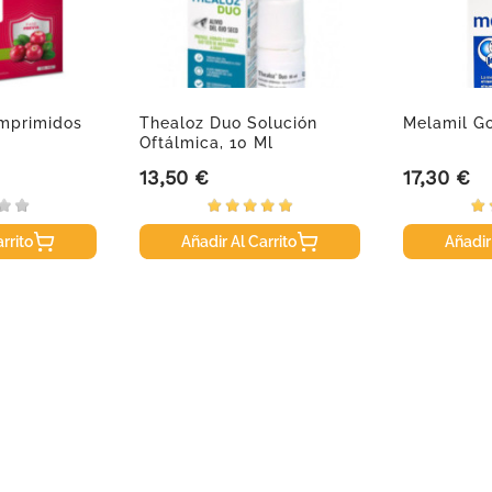
omprimidos
Thealoz Duo Solución
Melamil G
Oftálmica, 10 Ml
13,50 €
17,30 €
Precio
Precio
rrito
Añadir Al Carrito
Añadir