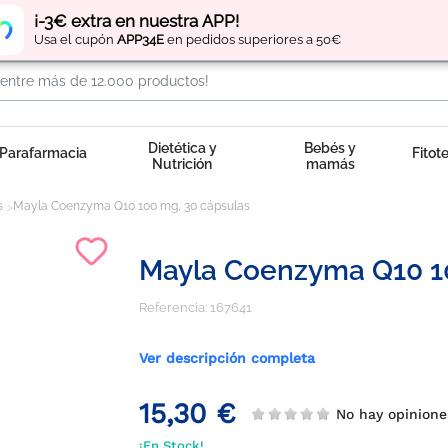
Regístrate
y obtén
puntos
por tus compras
¡-3€ extra en nuestra APP!
Usa el cupón
APP34E
en pedidos superiores a 50€
Dietética y
Bebés y
Parafarmacia
Fitot
Nutrición
mamás
s
Mayla Coenzyma Q10 100 mg, 30 cápsulas
Mayla Coenzyma Q10 1
Referencia:
167641
Ver descripción completa
15,30 €
No hay opinion
¡En Stock!