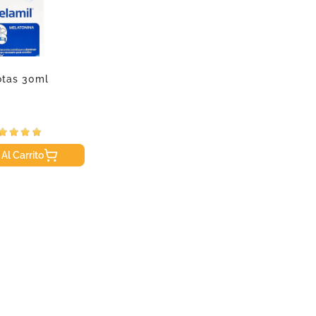
otas 30ml
 Al Carrito