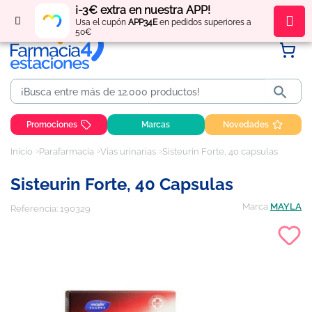
¡-3€ extra en nuestra APP!
Regístrate
y obtén
puntos
por tus compras
Usa el cupón
APP34E
en pedidos superiores a
50€

Promociones
Marcas
Novedades
Inicio
Parafarmacia
Vías urinarias
Sisteurin Forte, 40 capsulas
Sisteurin Forte, 40 Capsulas
Marca
MAYLA
Referencia:
190329