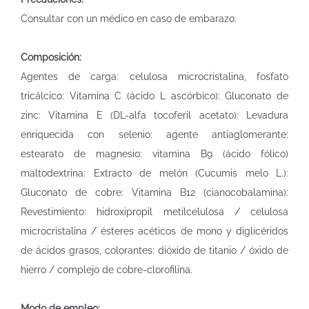
Consultar con un médico en caso de embarazo.
Composición:
Agentes de carga: celulosa microcristalina, fosfato
tricálcico: Vitamina C (ácido L ascórbico): Gluconato de
zinc: Vitamina E (DL-alfa tocoferil acetato): Levadura
enriquecida con selenio: agente antiaglomerante:
estearato de magnesio: vitamina B9 (ácido fólico)
maltodextrina: Extracto de melón (Cucumis melo L.):
Gluconato de cobre: Vitamina B12 (cianocobalamina):
Revestimiento: hidroxipropil metilcelulosa / celulosa
microcristalina / ésteres acéticos de mono y diglicéridos
de ácidos grasos, colorantes: dióxido de titanio / óxido de
hierro / complejo de cobre-clorofilina.
Modo de empleo: