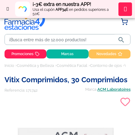
¡-3€ extra en nuestra APP!
Regístrate
y obtén
puntos
por tus compras
Usa el cupón
APP34E
en pedidos superiores a
50€

Promociones
Marcas
Novedades
Inicio
Cosmética y Belleza
Cosmética Facial
Contorno de ojos
Vitix Comprimidos, 30 comprimidos
Vitix Comprimidos, 30 Comprimidos
Marca
ACM Laboratoires
Referencia:
171742