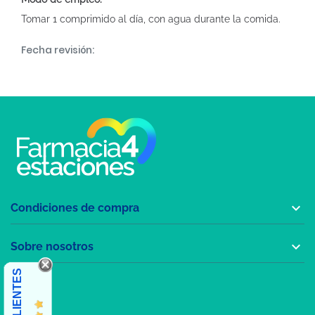
Tomar 1 comprimido al día, con agua durante la comida.
Fecha revisión:

Condiciones de compra

Sobre nosotros