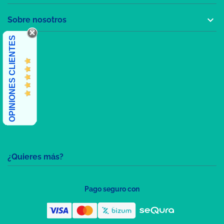

Sobre nosotros
OPINIONES CLIENTES
¿Quieres más?
Pago seguro con