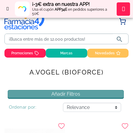
¡-3€ extra en nuestra APP!
Regístrate
y obtén
puntos
por tus compras
Usa el cupón
APP34E
en pedidos superiores a
50€

Promociones
Marcas
Novedades
A.VOGEL (BIOFORCE)
Añadir Filtros
Ordenar por: