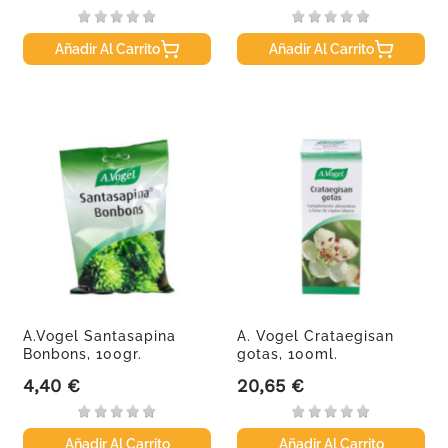
Añadir Al Carrito
Añadir Al Carrito
A.Vogel Santasapina
A. Vogel Crataegisan
Bonbons, 100gr.
gotas, 100ml.
4,40 €
20,65 €
Precio
Precio
Añadir Al Carrito
Añadir Al Carrito