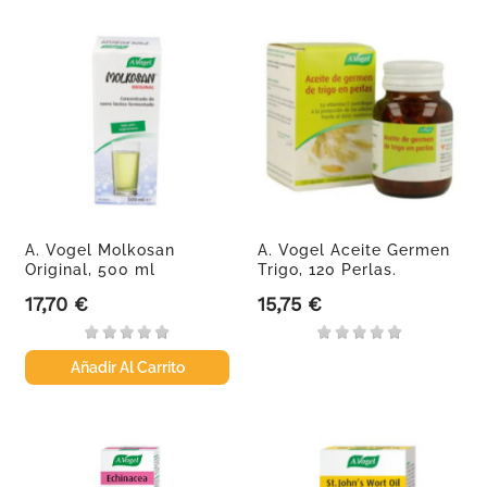
A. Vogel Molkosan
A. Vogel Aceite Germen
Original, 500 ml
Trigo, 120 Perlas.
17,70 €
15,75 €
Precio
Precio
Añadir Al Carrito