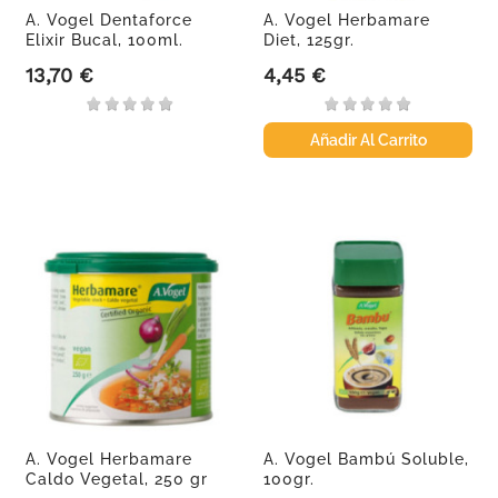
A. Vogel Dentaforce
A. Vogel Herbamare
Elixir Bucal, 100ml.
Diet, 125gr.
13,70 €
4,45 €
Precio
Precio
Añadir Al Carrito
A. Vogel Herbamare
A. Vogel Bambú Soluble,
Caldo Vegetal, 250 gr
100gr.