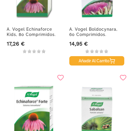
A. Vogel Echinaforce
A. Vogel Boldocynara,
Kids, 80 Comprimidos.
60 Comprimidos.
17,26 €
14,95 €
Precio
Precio
Añadir Al Carrito