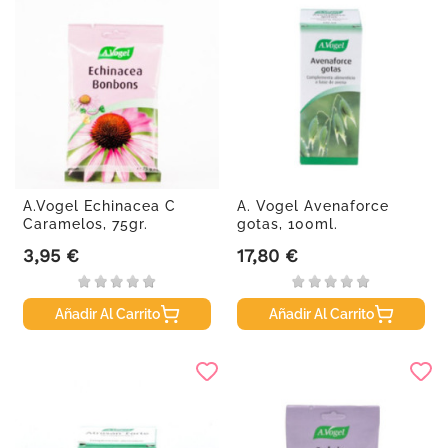
A.Vogel Echinacea C
A. Vogel Avenaforce
Caramelos, 75gr.
gotas, 100ml.
3,95 €
17,80 €
Precio
Precio
Añadir Al Carrito
Añadir Al Carrito