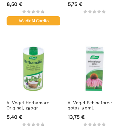
8,50 €
5,75 €
Precio
Precio
Añadir Al Carrito
A. Vogel Herbamare
A. Vogel Echinaforce
Original, 250gr.
gotas, 50ml.
5,40 €
13,75 €
Precio
Precio