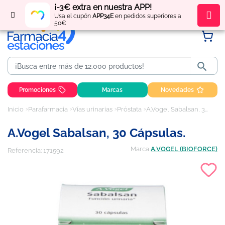
¡-3€ extra en nuestra APP!
Regístrate
y obtén
puntos
por tus compras
Usa el cupón
APP34E
en pedidos superiores a
50€

Promociones
Marcas
Novedades
Inicio
Parafarmacia
Vías urinarias
Próstata
A.Vogel Sabalsan, 30 Cápsulas.
A.Vogel Sabalsan, 30 Cápsulas.
Marca
A.VOGEL (BIOFORCE)
Referencia:
171592