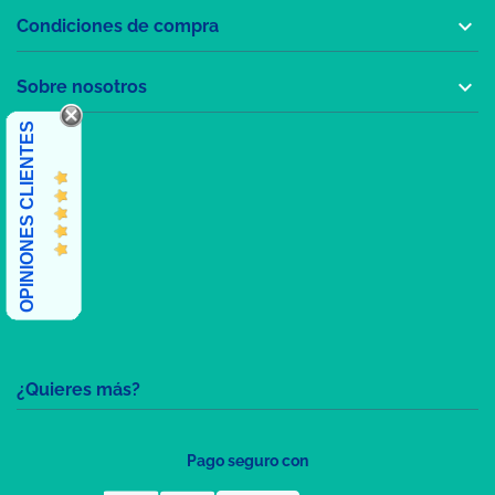

Condiciones de compra

Sobre nosotros
OPINIONES CLIENTES
¿Quieres más?
Pago seguro con