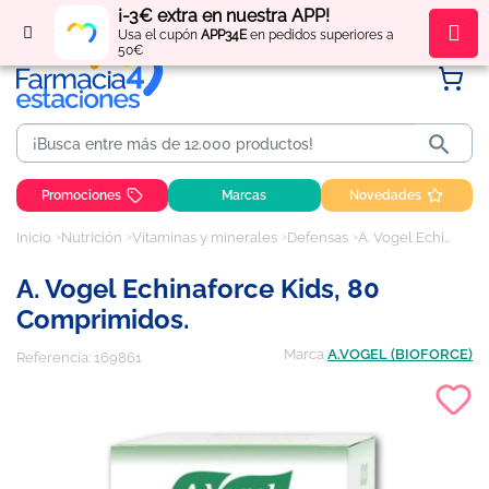
¡-3€ extra en nuestra APP!
Regístrate
y obtén
puntos
por tus compras
Usa el cupón
APP34E
en pedidos superiores a
50€

Promociones
Marcas
Novedades
Inicio
Nutrición
Vitaminas y minerales
Defensas
A. Vogel Echinaforce Kids, 80 Comprimidos.
A. Vogel Echinaforce Kids, 80
Comprimidos.
Marca
A.VOGEL (BIOFORCE)
Referencia:
169861