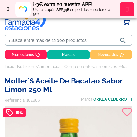
¡-3€ extra en nuestra APP!
Regístrate
y obtén
puntos
por tus compras
Usa el cupón
APP34E
en pedidos superiores a
50€

Promociones
Marcas
Novedades
Inicio
Nutrición
Alimentación
Complementos alimenticios
Moller´s Aceite de Bacalao Sabor Limon 250 ml
Moller´s Aceite De Bacalao Sabor
Limon 250 Ml
Marca
ORKLA CEDERROTH
Referencia:
184886
-15%