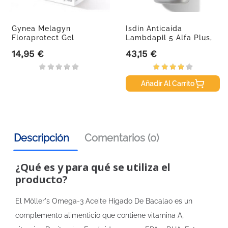
Gynea Melagyn
Isdin Anticaída
Floraprotect Gel
Lambdapil 5 Alfa Plus,
Vaginal, 8...
60 Cápsulas
14,95 €
43,15 €
Precio
Precio
Añadir Al Carrito
Descripción
Comentarios (0)
¿Qué es y para qué se utiliza el
producto?
El Möller's Omega-3 Aceite Hígado De Bacalao es un
complemento alimenticio que contiene vitamina A,