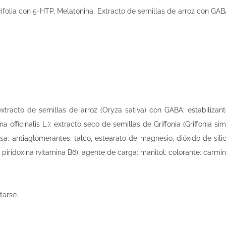
folia con 5-HTP, Melatonina, Extracto de semillas de arroz con GABA, 
extracto de semillas de arroz (Oryza sativa) con GABA: estabilizante:
na officinalis L.): extracto seco de semillas de Griffonia (Griffonia 
osa: antiaglomerantes: talco, estearato de magnesio, dióxido de silici
e piridoxina (vitamina B6): agente de carga: manitol: colorante: carmí
tarse.