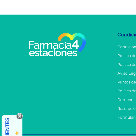
Condici
Condicion
Política d
Política d
Aviso Leg
Puntos d
Política d
Derecho d
Resolución
Formulari