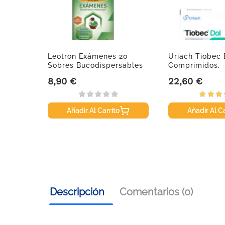
Leotron Exámenes 20
Uriach Tiobec 
Sobres Bucodispersables
Comprimidos.
8,90 €
22,60 €
Precio
Precio
Añadir Al Carrito
Añadir Al Ca
Descripción
Comentarios (0)