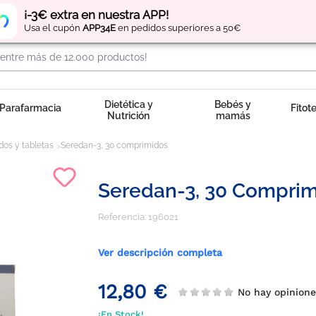
Regístrate
y obtén
puntos
por tus compras
¡-3€ extra en nuestra APP!
Usa el cupón
APP34E
en pedidos superiores a 50€
Dietética y
Bebés y
Parafarmacia
Fitot
Nutrición
mamás
os y tabletas
Seredan-3, 30 comprimidos
Seredan-3, 30 Compri
Referencia:
196021
Ver descripción completa
12,80 €
No hay opinion
¡En Stock!