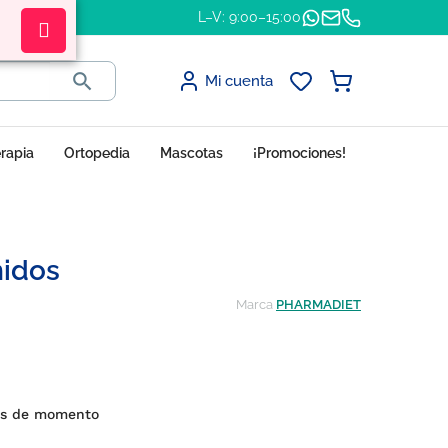
L–V: 9:00–15:00

Mi cuenta
erapia
Ortopedia
Mascotas
¡Promociones!
midos
Marca
PHARMADIET
es de momento