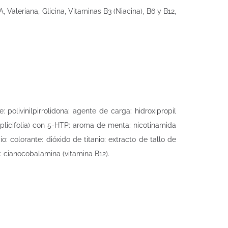
Valeriana, Glicina, Vitaminas B3 (Niacina), B6 y B12,
 polivinilpirrolidona: agente de carga: hidroxipropil
simplicifolia) con 5-HTP: aroma de menta: nicotinamida
o: colorante: dióxido de titanio: extracto de tallo de
n: cianocobalamina (vitamina B12).