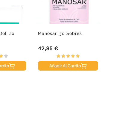
Dol, 20
Manosar. 30 Sobres
42,95 €
Precio
rrito
Añadir Al Carrito