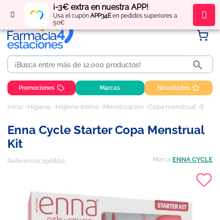
¡-3€ extra en nuestra APP!
Regístrate
y obtén
puntos
por tus compras
Usa el cupón
APP34E
en pedidos superiores a
50€

Promociones
Marcas
Novedades
Inicio
Higiene
Higiene Íntima
Menstruación
Copa menstrual
Enna Cycle Starter Copa Menstrual Kit
Enna Cycle Starter Copa Menstrual
Kit
Marca
ENNA CYCLE
Referencia:
196860