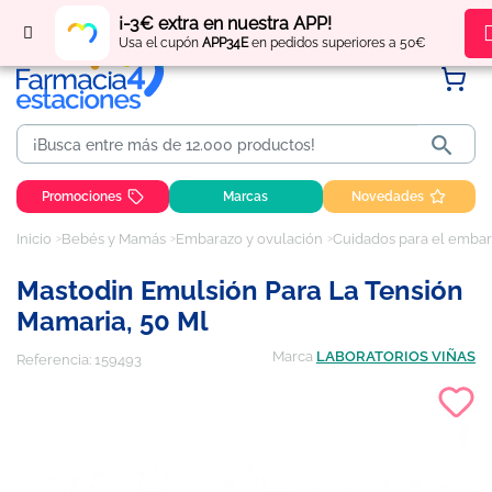
Regístrate
y obtén
puntos
por tus compras
¡-3€ extra en nuestra APP!
Usa el cupón
APP34E
en pedidos superiores a 50€

Promociones
Marcas
Novedades
Inicio
Bebés y Mamás
Embarazo y ovulación
Cuidados para el emba
Mastodin Emulsión Para La Tensión
Mamaria, 50 Ml
Marca
LABORATORIOS VIÑAS
Referencia:
159493