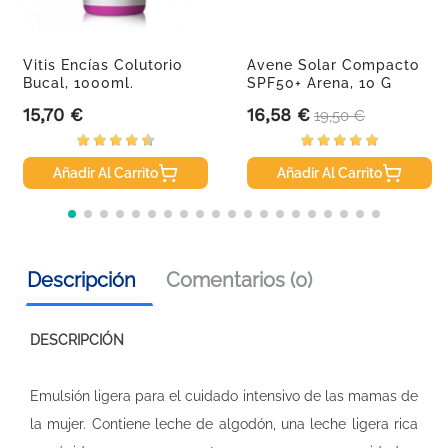
Vitis Encías Colutorio
Avene Solar Compacto
Bucal, 1000ml.
SPF50+ Arena, 10 G
15,70 €
16,58 €
Precio
Precio
Precio base
19,50 €
Añadir Al Carrito
Añadir Al Carrito
Descripción
Comentarios (0)
DESCRIPCIÓN
Emulsión ligera para el cuidado intensivo de las mamas de
la mujer. Contiene leche de algodón, una leche ligera rica